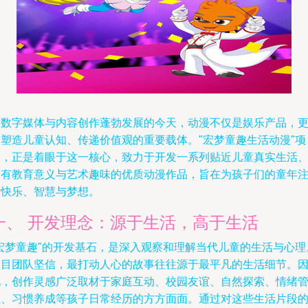
在数字媒体与内容创作蓬勃发展的今天，动漫不仅是娱乐产品，
是塑造儿童认知、传递价值观的重要载体。"宏梦童趣生活动漫"项
目，正是着眼于这一核心，致力于开发一系列贴近儿童真实生活
富有教育意义与艺术趣味的优质动漫作品，旨在为孩子们的童年
入快乐、智慧与梦想。
一、 开发理念：源于生活，高于生活
"宏梦童趣"的开发基石，是深入观察和理解当代儿童的生活与心理
项目团队坚信，最打动人心的故事往往源于最平凡的生活细节。
此，创作灵感广泛取材于家庭互动、校园友谊、自然探索、情绪
理、习惯养成等孩子日常经历的方方面面。通过对这些生活片段