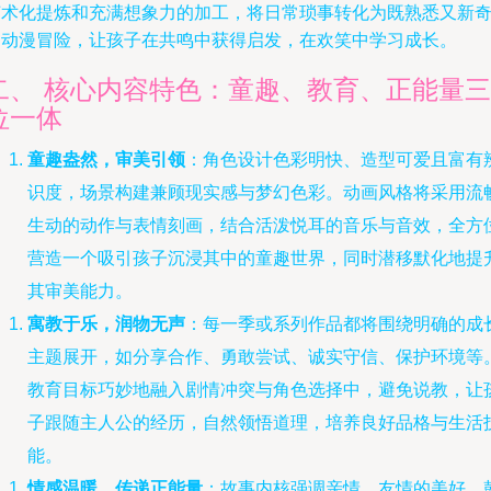
艺术化提炼和充满想象力的加工，将日常琐事转化为既熟悉又新
的动漫冒险，让孩子在共鸣中获得启发，在欢笑中学习成长。
二、 核心内容特色：童趣、教育、正能量三
位一体
童趣盎然，审美引领
：角色设计色彩明快、造型可爱且富有
识度，场景构建兼顾现实感与梦幻色彩。动画风格将采用流
生动的动作与表情刻画，结合活泼悦耳的音乐与音效，全方
营造一个吸引孩子沉浸其中的童趣世界，同时潜移默化地提
其审美能力。
寓教于乐，润物无声
：每一季或系列作品都将围绕明确的成
主题展开，如分享合作、勇敢尝试、诚实守信、保护环境等
教育目标巧妙地融入剧情冲突与角色选择中，避免说教，让
子跟随主人公的经历，自然领悟道理，培养良好品格与生活
能。
情感温暖，传递正能量
：故事内核强调亲情、友情的美好，