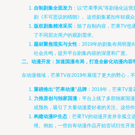
自制剧集全面发力
：以“芒果季风”等剧场化运
剧《不可思议的晴朗》。这些剧集紧扣年轻观众
版权剧集精准采买
：除了自制内容，芒果TV也
了不同层次用户的观剧需求。
题材聚焦现实与女性
：2019年的剧集布局明
社会共鸣，提升平台剧集内容的深度和广度。
二、动漫开发：加速国漫布局，打造全龄化动漫内容
在动漫领域，芒果TV在2019年展现了更大的野心
重磅推出“芒果动漫”品牌
：2019年，芒果T
力推原创与独家国漫
：平台上线了多部独家国漫
或预热，吸引了大量动漫爱好者的关注。这些作
构建动漫IP生态
：芒果TV的动漫开发并非孤立
维。例如，一些自有动漫作品开始尝试衍生开发