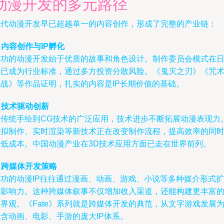
动漫开发的多元路径
现代动漫开发早已超越单一的内容创作，形成了完整的产业链：
. 内容创作与IP孵化
成功的动漫开发始于优质的故事和角色设计。制作委员会模式在
本已成为行业标准，通过多方投资分散风险。《鬼灭之刃》《咒
回战》等作品证明，扎实的内容是IP长期价值的基础。
. 技术驱动创新
从传统手绘到CG技术的广泛应用，技术进步不断拓展动漫表现力
虚拟制作、实时渲染等新技术正在改变制作流程，提高效率的同
降低成本。中国动漫产业在3D技术应用方面已走在世界前列。
. 跨媒体开发策略
成功的动漫IP往往通过漫画、动画、游戏、小说等多种媒介形式扩
展影响力。这种跨媒体叙事不仅增加收入渠道，还能构建更丰富
界观。《Fate》系列就是跨媒体开发的典范，从文字游戏发展
包含动画、电影、手游的庞大IP体系。