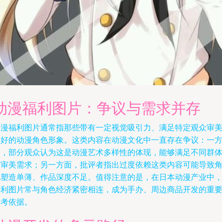
动漫福利图片：争议与需求并存
动漫福利图片通常指那些带有一定视觉吸引力、满足特定观众审
偏好的动漫角色形象。这类内容在动漫文化中一直存在争议：一
面，部分观众认为这是动漫艺术多样性的体现，能够满足不同群
的审美需求；另一方面，批评者指出过度依赖这类内容可能导致
色塑造单薄、作品深度不足。值得注意的是，在日本动漫产业中
福利图片常与角色经济紧密相连，成为手办、周边商品开发的重
参考依据。