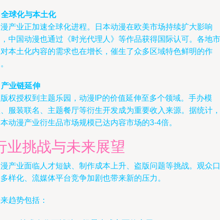
. 全球化与本土化
动漫产业正加速全球化进程。日本动漫在欧美市场持续扩大影响
力，中国动漫也通过《时光代理人》等作品获得国际认可。各地
场对本土化内容的需求也在增长，催生了众多区域特色鲜明的作
品。
. 产业链延伸
从版权授权到主题乐园，动漫IP的价值延伸至多个领域。手办模
型、服装联名、主题餐厅等衍生开发成为重要收入来源。据统计
本动漫产业衍生品市场规模已达内容市场的3-4倍。
行业挑战与未来展望
动漫产业面临人才短缺、制作成本上升、盗版问题等挑战。观众
味多样化、流媒体平台竞争加剧也带来新的压力。
未来趋势包括：