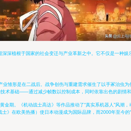
程深深植根于国家的社会变迁与产业革新之中。它不仅是一种娱
产业雏形是在二战后。战争创伤与重建需求催生了以手冢治虫为代
的技术基础——通过减少帧数以控制成本，同时依靠出色的剧情
进入黄金期。《机动战士高达》等作品推动了“真实系机器人”风潮，
士》在欧美热播）使日本动漫成为国际品牌，而2000年至今的